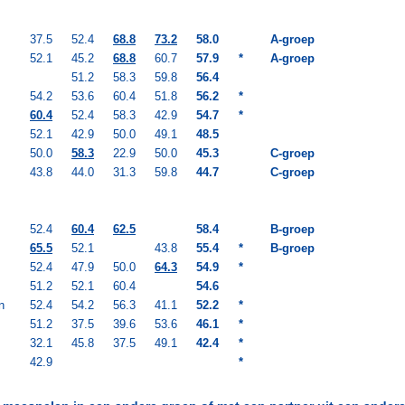
37.5
52.4
68.8
73.2
58.0
A-groep
52.1
45.2
68.8
60.7
57.9
*
A-groep
51.2
58.3
59.8
56.4
54.2
53.6
60.4
51.8
56.2
*
60.4
52.4
58.3
42.9
54.7
*
52.1
42.9
50.0
49.1
48.5
50.0
58.3
22.9
50.0
45.3
C-groep
43.8
44.0
31.3
59.8
44.7
C-groep
52.4
60.4
62.5
58.4
B-groep
65.5
52.1
43.8
55.4
*
B-groep
52.4
47.9
50.0
64.3
54.9
*
51.2
52.1
60.4
54.6
n
52.4
54.2
56.3
41.1
52.2
*
51.2
37.5
39.6
53.6
46.1
*
32.1
45.8
37.5
49.1
42.4
*
42.9
*