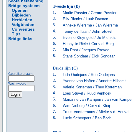
Score berekening
Bridge systeem
Tweede lijn (B)
Openen
1.
Marlie Passier / Gerard Passier
Bijbieden
2.
Elly Rienks / Luuk Daenen
Herbieden
Volgbieden
3.
Anneke Wiersma / Jan Wiersma
Conventies
4.
Tonny de Haan / John Stuvel
Tips
5.
Eveline Kleyngeld / Jo Michiels
Bridge links
6.
Henny te Riele / Cor v.d. Burg
7.
Mia Post / Jacques Prevoo
8.
Stans Sondaar / Dick Sondaar
Derde lijn (C)
Gebruikersnaam
1.
Lida Oudejans / Rob Oudejans
2.
Yvonne van Hoften / Annette Hilhorst
Wachtwoord
3.
Valerie Korteman / Theo Korteman
4.
Loes Stuvel / Ruud Venhoek
5.
Marianne van Kampen / Jan van Kampe
6.
Wim Nieborg / Cor v.d. Kleij
7.
Truus Vorstermans / Mieke v.d. Heuvel
8.
Lucie Scheepers / Ben Bodt