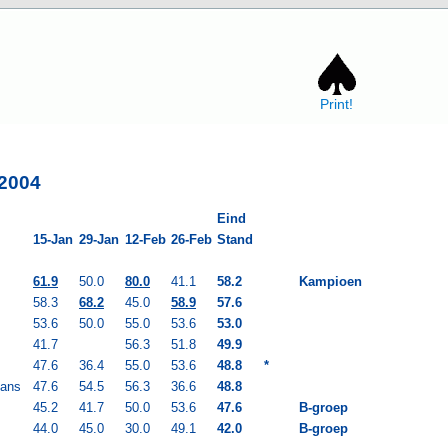
Print!
 2004
Eind
15-Jan
29-Jan
12-Feb
26-Feb
Stand
61.9
50.0
80.0
41.1
58.2
Kampioen
58.3
68.2
45.0
58.9
57.6
53.6
50.0
55.0
53.6
53.0
41.7
56.3
51.8
49.9
47.6
36.4
55.0
53.6
48.8
*
mans
47.6
54.5
56.3
36.6
48.8
45.2
41.7
50.0
53.6
47.6
B-groep
44.0
45.0
30.0
49.1
42.0
B-groep