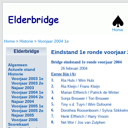
Home
Home
>
Historie
>
Voorjaar 2004 1e
Elderbridge
Eindstand 1e ronde voorjaar
Bridge eindstand 1e ronde voorjaar 2004
Algemeen
26 februari 2004
Actuele stand
Historie
Eerste lijn (A)
Voorjaar 2003 1e
1.
Ria Huls / Wim Huls
Voorjaar 2003 2e
2.
Ria Kleijn / Frans Kleijn
Najaar 2003
Voorjaar 2004 1e
3.
Marian Elfferich / Patrick de Winter
Voorjaar 2004 2e
4.
Sonja Brouwer / Ton Brouwer
Najaar 2004
5.
Tiny v.d. Tuyn / Wim Dufourné
Voorjaar 2005 1e
6.
Voorjaar 2005 2e
Dorothea Roosenboom / Sylvia Stikkel
Najaar 2005
7.
Henk Elfferich / Harry Vroom
Voorjaar 2006
8.
Nel Wor / Jos van Zutphen
Scorekaart