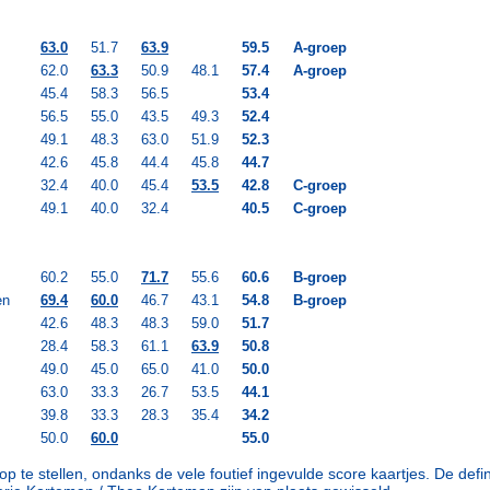
63.0
51.7
63.9
59.5
A-groep
62.0
63.3
50.9
48.1
57.4
A-groep
45.4
58.3
56.5
53.4
56.5
55.0
43.5
49.3
52.4
49.1
48.3
63.0
51.9
52.3
42.6
45.8
44.4
45.8
44.7
32.4
40.0
45.4
53.5
42.8
C-groep
49.1
40.0
32.4
40.5
C-groep
60.2
55.0
71.7
55.6
60.6
B-groep
en
69.4
60.0
46.7
43.1
54.8
B-groep
42.6
48.3
48.3
59.0
51.7
28.4
58.3
61.1
63.9
50.8
49.0
45.0
65.0
41.0
50.0
63.0
33.3
26.7
53.5
44.1
39.8
33.3
28.3
35.4
34.2
50.0
60.0
55.0
op te stellen, ondanks de vele foutief ingevulde score kaartjes. De defi