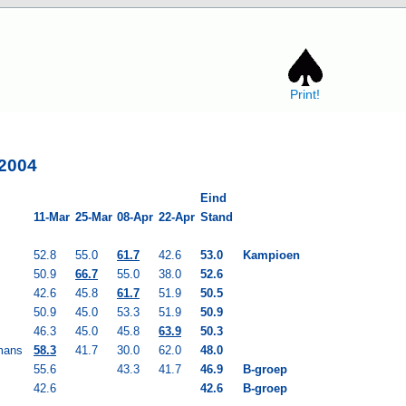
Print!
 2004
Eind
11-Mar
25-Mar
08-Apr
22-Apr
Stand
52.8
55.0
61.7
42.6
53.0
Kampioen
50.9
66.7
55.0
38.0
52.6
42.6
45.8
61.7
51.9
50.5
50.9
45.0
53.3
51.9
50.9
46.3
45.0
45.8
63.9
50.3
mans
58.3
41.7
30.0
62.0
48.0
55.6
43.3
41.7
46.9
B-groep
42.6
42.6
B-groep