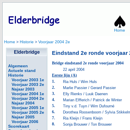
Home
Home
>
Historie
>
Voorjaar 2004 2e
Elderbridge
Eindstand 2e ronde voorjaar
Bridge eindstand 2e ronde voorjaar 2004
Algemeen
22 april 2004
Actuele stand
Historie
Eerste lijn (A)
Voorjaar 2003 1e
1.
Ria Huls / Wim Huls
Voorjaar 2003 2e
2.
Marlie Passier / Gerard Passier
Najaar 2003
Voorjaar 2004 1e
3.
Elly Rienks / Luuk Daenen
Voorjaar 2004 2e
4.
Marian Elfferich / Patrick de Winter
Najaar 2004
5.
Tiny v.d. Tuyn / Wim Dufourné
Voorjaar 2005 1e
6.
Voorjaar 2005 2e
Dorothea Roosenboom / Sylvia Stikkel
Najaar 2005
7.
Ria Kleijn / Frans Kleijn
Voorjaar 2006
8.
Sonja Brouwer / Ton Brouwer
Scorekaart