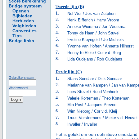
Score berekening
Bridge systeem
Tweede lijn (B)
Openen
1.
Nel Wor / Jos van Zutphen
Bijbieden
2.
Henk Elfferich / Harry Vroom
Herbieden
Volgbieden
3.
Anneke Wiersma / Jan Wiersma
Conventies
4.
Tonny de Haan / John Stuvel
Tips
5.
Eveline Kleyngeld / Jo Michiels
Bridge links
6.
Yvonne van Hoften / Annette Hilhorst
7.
Henny te Riele / Cor v.d. Burg
8.
Lida Oudejans / Rob Oudejans
Derde lijn (C)
Gebruikersnaam
1.
Stans Sondaar / Dick Sondaar
2.
Marianne van Kampen / Jan van Kamp
Wachtwoord
3.
Loes Stuvel / Ruud Venhoek
4.
Valerie Korteman / Theo Korteman
5.
Mia Post / Jacques Prevoo
6.
Wim Nieborg / Cor v.d. Kleij
7.
Truus Vorstermans / Mieke v.d. Heuvel
8.
Invaller / Invaller
Het is gelukt om een definitieve eindstand 