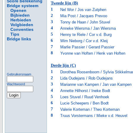
Score berekening
Tweede lijn (B)
Bridge systeem
1
Nel Wor / Jos van Zutphen
Openen
Bijbieden
2
Mia Post / Jacques Prevoo
Herbieden
3
Tonny de Haan / John Stuvel
Volgbieden
4
Anneke Wiersma / Jan Wiersma
Conventies
Tips
5
Henny te Riele / Cor v.d. Burg
Bridge links
6
Wim Nieborg / Cor v.d. Kleij
7
Marlie Passier / Gerard Passier
8
Yvonne van Hoften / Henk van Hoften
Derde lijn (C)
1
Dorothea Roosenboom / Sylvia Stikkelma
Gebruikersnaam
2
Lida Oudejans / Rob Oudejans
3
Wachtwoord
Marianne van Kampen / Jan van Kampen
4
Annette Hilhorst / Ineke Bodt
5
Loes Stuvel / Ruud Venhoek
6
Lucie Scheepers / Ben Bodt
7
Valerie Korteman / Theo Korteman
8
Truus Vorstermans / Mieke v.d. Heuvel