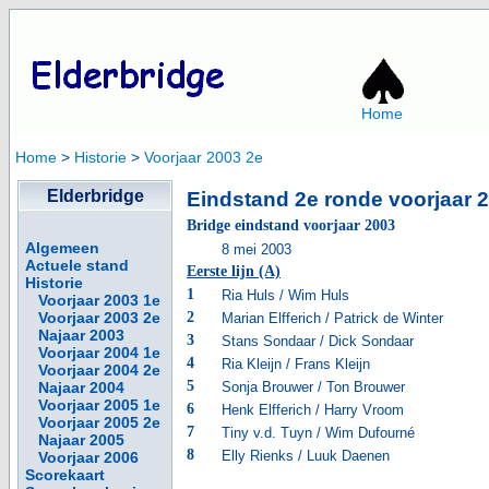
Home
Home
>
Historie
>
Voorjaar 2003 2e
Elderbridge
Eindstand 2e ronde voorjaar 
Bridge eindstand voorjaar 2003
Algemeen
8 mei 2003
Actuele stand
Eerste lijn (A)
Historie
1
Ria Huls / Wim Huls
Voorjaar 2003 1e
Voorjaar 2003 2e
2
Marian Elfferich / Patrick de Winter
Najaar 2003
3
Stans Sondaar / Dick Sondaar
Voorjaar 2004 1e
4
Ria Kleijn / Frans Kleijn
Voorjaar 2004 2e
5
Najaar 2004
Sonja Brouwer / Ton Brouwer
Voorjaar 2005 1e
6
Henk Elfferich / Harry Vroom
Voorjaar 2005 2e
7
Tiny v.d. Tuyn / Wim Dufourné
Najaar 2005
8
Elly Rienks / Luuk Daenen
Voorjaar 2006
Scorekaart